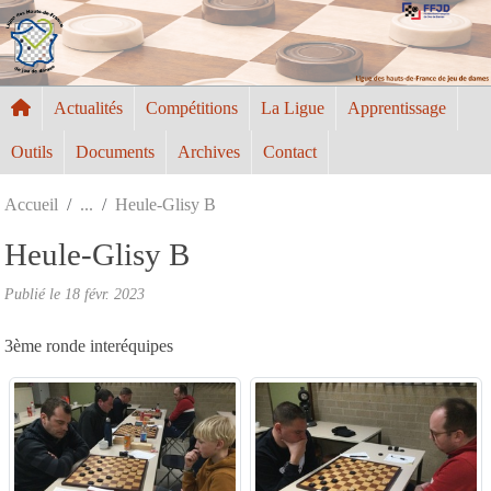
Panneau de gestion des cookies
Actualités
Compétitions
La Ligue
Apprentissage
Outils
Documents
Archives
Contact
Accueil
Heule-Glisy B
Heule-Glisy B
Publié le
18 févr. 2023
3ème ronde interéquipes