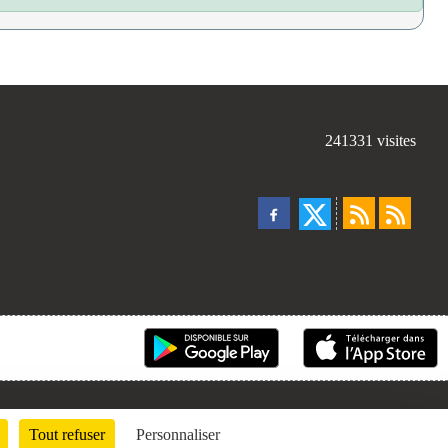
241331
visites
Tout refuser
Personnaliser