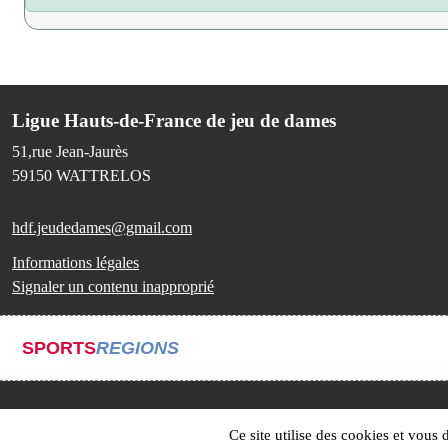
Ligue Hauts-de-France de jeu de dames
51,rue Jean-Jaurès
59150
WATTRELOS
hdf.jeudedames@gmail.com
Informations légales
Signaler un contenu inapproprié
SPORTS
REGIONS
Ce site utilise des cookies et vous