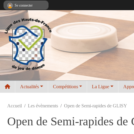
Panneau de gestion des cookies
Se connecter
Actualités
Compétitions
La Ligue
Appr
Accueil
Les évènements
Open de Semi-rapides de GLISY
Open de Semi-rapides de