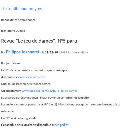
Les outils pour progresser
Bonnes fêtes de fin d'année
jean-pierre Dubois
Revue "Le jeu de dames". N°5 paru
Philippe Jeanneret
Par
– le
31/12/20
à 14h38
–
Informations
Bonjour à tous
Le N°5 de la revue est sorti sur le kiosque numérique.
disponible sur
www.scopalto.com
Outil loupe (recherche) et taper dames.
Ou directement
www.scopalto.com/revue/le-jeu-de-dames
Le prix sera dorénavant de 2€. Il faut ouvrir un compte chez Scopalto.
Les anciens numéros passent à 1€ (N° 1 et 2). Merci à tous ceux qui ont soutenu la revue dès sa
naissance.
Les N°3 et 4 restent gratuits.
L'ensemble des extraits est disponible sur
ce padlet