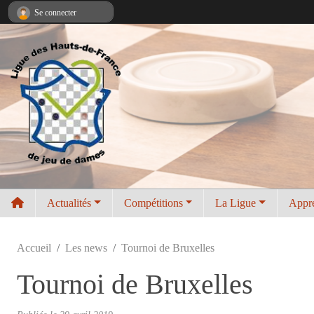
Panneau de gestion des cookies
Se connecter
Actualités
Compétitions
La Ligue
Appr
Accueil
Les news
Tournoi de Bruxelles
Tournoi de Bruxelles