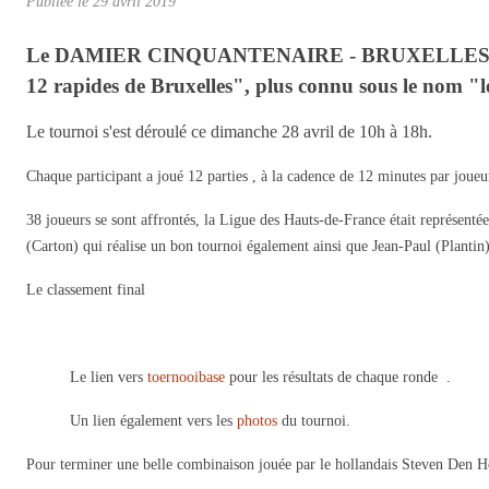
Publiée le
29 avril 2019
Le DAMIER CINQUANTENAIRE - BRUXELLES emmené p
12 rapides de Bruxelles", plus connu sous le nom "l
Le tournoi s'est déroulé ce dimanche 28 avril de 10h à 18h.
Chaque participant a joué 12 parties , à la cadence de 12 minutes par joueu
38 joueurs se sont affrontés, la Ligue des Hauts-de-France était représenté
(Carton) qui réalise un bon tournoi également ainsi que Jean-Paul (Plantin)
Le classement final
Le lien vers
toernooibase
pour les résultats de chaque ronde .
Un lien également vers les
photos
du tournoi.
Pour terminer une belle combinaison jouée par le hollandais Steven Den H