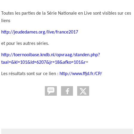
Toutes les parties de la Série Nationale en Live sont visibles sur ces
liens
http://jeudedames.org/live/france2017
et pour les autres séries.
http://toernooibase.kndb.nl/opvraag/standen.php?
taal=&kl=101&Id=6207&jr=18&afko=101&r
=
Les résultats sont sur ce lien :
http://www.ffjd.fr/CP/