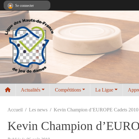
Panneau de gestion des cookies
Se connecter
Actualités
Compétitions
La Ligue
Appr
Accueil
Les news
Kevin Champion d’EUROPE Cadets 2010
Kevin Champion d’EURO