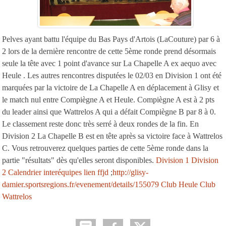
Pelves ayant battu l'équipe du Bas Pays d'Artois (LaCouture) par 6 à
2 lors de la dernière rencontre de cette 5ème ronde prend désormais
seule la tête avec 1 point d'avance sur La Chapelle A ex aequo avec
Heule . Les autres rencontres disputées le 02/03 en Division 1 ont été
marquées par la victoire de La Chapelle A en déplacement à Glisy et
le match nul entre Compiègne A et Heule. Compiègne A est à 2 pts
du leader ainsi que Wattrelos A qui a défait Compiègne B par 8 à 0.
Le classement reste donc très serré à deux rondes de la fin. En
Division 2 La Chapelle B est en tête après sa victoire face à Wattrelos
C. Vous retrouverez quelques parties de cette 5ème ronde dans la
partie "résultats" dès qu'elles seront disponibles.
Division 1
Division
2
Calendrier interéquipes
lien ffjd
;
http://glisy-
damier.sportsregions.fr/evenement/details/155079
Club Heule
Club
Wattrelos