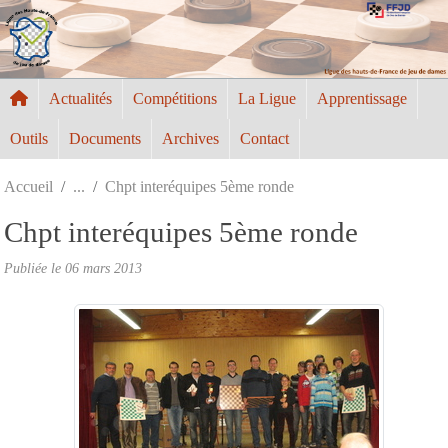
Panneau de gestion des cookies
Actualités
Compétitions
La Ligue
Apprentissage
Outils
Documents
Archives
Contact
Accueil
Chpt interéquipes 5ème ronde
Chpt interéquipes 5ème ronde
Publiée le
06 mars 2013