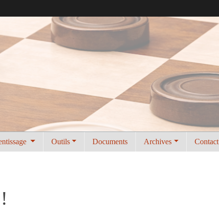
entissage
Outils
Documents
Archives
Contact
!